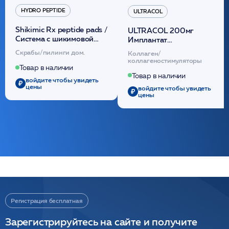
HYDRO PEPTIDE
ULTRACOL
Shikimic Rx peptide pads /
ULTRACOL 200мг
Cистема с шикимовой
Имплантат
кислотой обновляющая
внутридермальный,
Скрабы/пилинги дом.
Коллаген/
(30шт) /HP
стерильный на основе
коллагеностимуляторы
полидиоксанона
Товар в наличии
/ULTRACOL
Товар в наличии
войдите чтобы увидеть
цены
войдите чтобы увидеть
цены
Регистрация бесплатная
Зарегистрируйтесь на сайте и получите