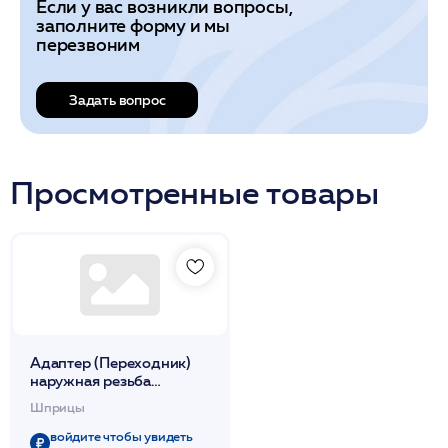
Если у вас возникли вопросы,
заполните форму и мы
перезвоним
Задать вопрос
Просмотренные товары
Адаптер (Переходник)
наружная резьба
female/female, Luer Lock 1
Шприцы
шт./Derma Aqual Double
Head Screw
войдите чтобы увидеть