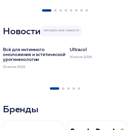
1 фл/ COLLOST о
FACETEM 1 шпр
ULTRACOL 1 фл
Miraline в день
семинара
Новости
Всё для интимного
Ultracol
омоложения и эстетической
10 июля 2026
урогинекологии
10 июля 2026
Бренды