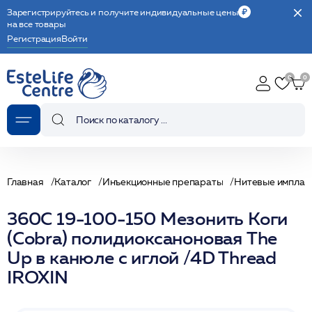
Зарегистрируйтесь и получите индивидуальные цены
на все товары
Регистрация
Войти
Главная
Каталог
Инъекционные препараты
Нитевые имплан
360C 19-100-150 Мезонить Коги
(Cobra) полидиоксаноновая The
Up в канюле с иглой /4D Thread
IROXIN