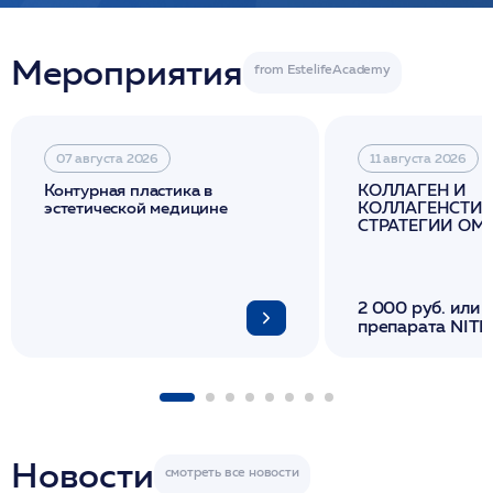
Мероприятия
07 августа 2026
11 августа 2026
Контурная пластика в
КОЛЛАГЕН И
эстетической медицине
КОЛЛАГЕНСТИМ
СТРАТЕГИИ О
И ЛИФТИНГА К
2 000 руб. или 
препарата NITH
флакона/ LINE
1 фл/ COLLOST о
FACETEM 1 шпр
ULTRACOL 1 фл
Miraline в день
семинара
Новости