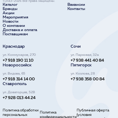
©2013–2026 Все права защищены.
Каталог
Вакансии
Бренды
Контакты
Акции
Мероприятия
Новости
О компании
Доставка и оплата
Поставщикам
Краснодар
Сочи
ул. Коммунаров, 270
ул. Парковая, 32а
+7 918 190 11 10
+7 938 441 40 84
Новороссийск
Пятигорск
ул. Видова, 65
ул. Козлова, 28
+7 918 314 14 00
+7 938 358 00 84
Ставрополь
ул. Доваторцев, 52В
+7 928 013 44 24
Политика обработки
Публичная оферта
Политика
персональных
(условия
конфиденциальности