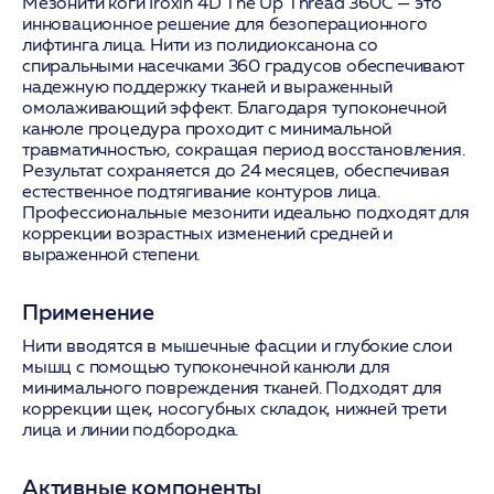
Мезонити коги Iroxin 4D The Up Thread 360С — это
инновационное решение для безоперационного
лифтинга лица. Нити из полидиоксанона со
спиральными насечками 360 градусов обеспечивают
надежную поддержку тканей и выраженный
омолаживающий эффект. Благодаря тупоконечной
канюле процедура проходит с минимальной
травматичностью, сокращая период восстановления.
Результат сохраняется до 24 месяцев, обеспечивая
естественное подтягивание контуров лица.
Профессиональные мезонити идеально подходят для
коррекции возрастных изменений средней и
выраженной степени.
Применение
Нити вводятся в мышечные фасции и глубокие слои
мышц с помощью тупоконечной канюли для
минимального повреждения тканей. Подходят для
коррекции щек, носогубных складок, нижней трети
лица и линии подбородка.
Активные компоненты