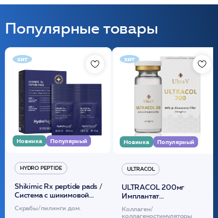
Популярные товары
хит
хит
Новинка
Популярный
Новинка
Популярный
HYDRO PEPTIDE
ULTRACOL
Shikimic Rx peptide pads /
ULTRACOL 200мг
Cистема с шикимовой
Имплантат
кислотой обновляющая
внутридермальный,
Скрабы/пилинги дом.
Коллаген/
(30шт) /HP
стерильный на основе
коллагеностимуляторы