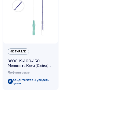
4D THREAD
360C 19-100-150
Мезонить Коги (Cobra)
полидиоксаноновая The
Лифтинговые
Up в канюле с иглой /4D
Thread IROXIN
войдите чтобы увидеть
цены