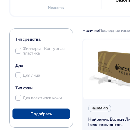
безоп
Neuramis
Наличие
Последние изм
Тип средства
Филлеры - Контурная
пластика
Для
Для лица
Тип кожи
Для всех типов кожи
NEURAMIS
Подобрать
Нейрамис Волюм Л
Гель-имплантат
шпр-1мл+игла 27G*