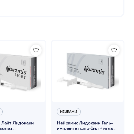
NEURAMIS
 Лайт Лидокаин
Нейрамис Лидокаин Гель-
лантат
имплантат шпр-1мл + игла
игла 30G*4
30G*13 монофазный филлер