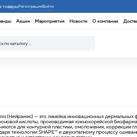
е товары
Регистрация
Войти
енды
Акции
Мероприятия
Новости
О компании
Доста
mis (Нейрамис) — это линейка инновационных дермальных
роновой кислоты, производимая южнокорейской биофарма
няются для контурной пластики, омоложения, коррекции гл
даря технологии SHAPE™ и двухэтапному процессу сшивани