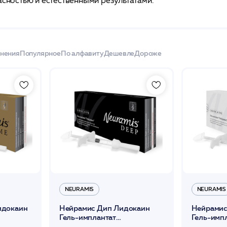
асностью и естественными результатами.
енения
Популярное
По алфавиту
Дешевле
Дороже
NEURAMIS
NEURAMIS
идокаин
Нейрамис Дип Лидокаин
Нейрамис
Гель-имплантат
Гель-имп
13
шпр-1мл+игла 27G*13
шпр-1мл+