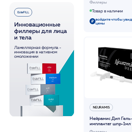
Филлеры
моноф.филлер/Neur
Volume Lidocaine
Товар в наличии
EsteFILL
войдите чтобы увид
цены
Инновационные
филлеры для лица
и тела
Ламеллярная формула -
инновация в нативном
омоложении
NEURAMIS
Нейрамис Дип Гель
имплантат шпр-1мл 
27G*13 монофазный
Филлеры