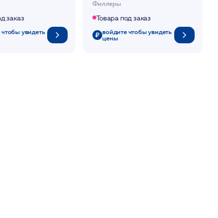
Филлеры
ый филлер
/ Neuramis Lidocaine
 Light Lidocaine
од заказ
Товара под заказ
 чтобы увидеть
войдите чтобы увидеть
цены