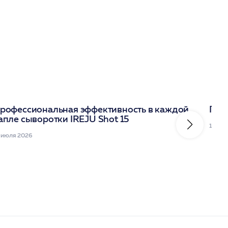
рофессиональная эффективность в каждой
Под
апле сыворотки IREJU Shot 15
10 ию
 июля 2026